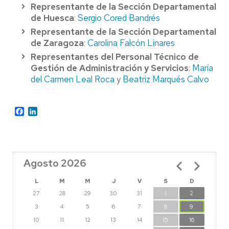
Representante de la Sección Departamental
de Huesca
:
Sergio Cored Bandrés
Representante de la Sección Departamental
de Zaragoza
:
Carolina Falcón Linares
Representantes del Personal Técnico de
Gestión de Administración y Servicios
:
María
del Carmen Leal Roca
y
Beatriz Marqués Calvo
Facebook
LinkedIn
Agosto 2026
Paginación
L
M
M
J
V
S
D
27
28
29
30
31
1
2
3
4
5
6
7
8
9
10
11
12
13
14
15
16