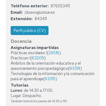
Teléfono exterior
876553411
Email
cbravo@unizar.es
Extensión
843411
Perfil público (CV)
Docencia
Asignaturas impartidas
Prácticas escolares I(
26516
)
Practicum I(
63209
)
Ámbitos de la orientación educativa y el
asesoramiento psicopedagógico(
63319
)
Tecnologías de la información y la comunicación
para el aprendizaje(
63315
)
Tutorías
Lunes
: de 14:30 a 17:00.
Lugar: Despacho.
También tutoría los jueves de 14.30 a 15h